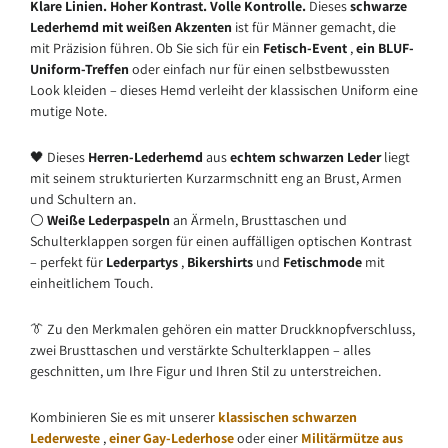
Klare Linien. Hoher Kontrast. Volle Kontrolle.
Dieses
schwarze
Lederhemd mit weißen Akzenten
ist für Männer gemacht, die
mit Präzision führen. Ob Sie sich für ein
Fetisch-Event
,
ein BLUF-
Uniform-Treffen
oder einfach nur für einen selbstbewussten
Look kleiden – dieses Hemd verleiht der klassischen Uniform eine
mutige Note.
🖤 Dieses
Herren-Lederhemd
aus
echtem schwarzen Leder
liegt
mit seinem strukturierten Kurzarmschnitt eng an Brust, Armen
und Schultern an.
⚪
Weiße Lederpaspeln
an Ärmeln, Brusttaschen und
Schulterklappen sorgen für einen auffälligen optischen Kontrast
– perfekt für
Lederpartys
,
Bikershirts
und
Fetischmode
mit
einheitlichem Touch.
👔 Zu den Merkmalen gehören ein matter Druckknopfverschluss,
zwei Brusttaschen und verstärkte Schulterklappen – alles
geschnitten, um Ihre Figur und Ihren Stil zu unterstreichen.
Kombinieren Sie es mit unserer
klassischen schwarzen
Lederweste
,
einer Gay-Lederhose
oder einer
Militärmütze aus