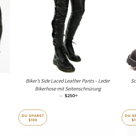
Biker’s Side Laced Leather Pants – Leder
Sc
Bikerhose mit Seiten­schnürung
—
SALE-PREIS
$250
+
DU SPARST
DU S
$100
$