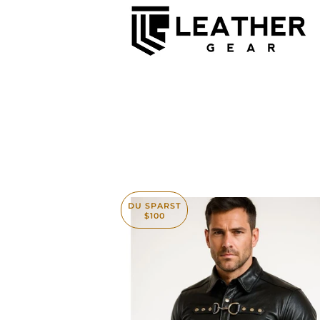
DU SPARST
$100