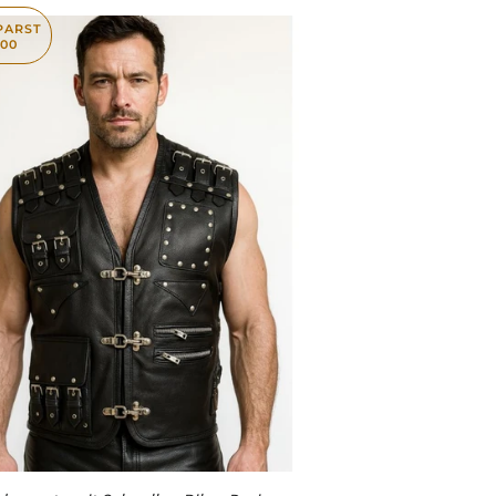
PARST
200