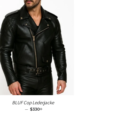
BLUF Cop Lederjacke
—
SALE-PREIS
$330
+