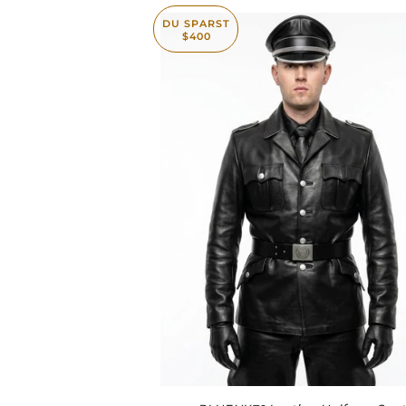
DU SPARST
$400