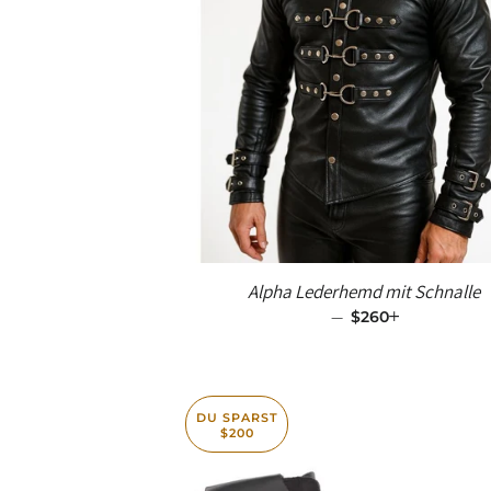
Alpha Lederhemd mit Schnalle
—
SALE-PREIS
$260
+
DU SPARST
$200