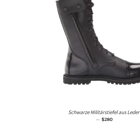
Schwarze Militärstiefel aus Leder
—
SALE-PREIS
$280