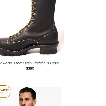
hwarze Jobmaster-Stiefel aus Leder
—
SALE-PREIS
$350
PARST
100