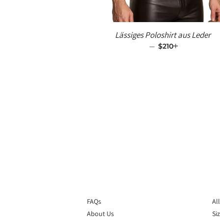
Lässiges Poloshirt aus Leder
—
SALE-PREIS
$210
+
FAQs
Al
About Us
Si