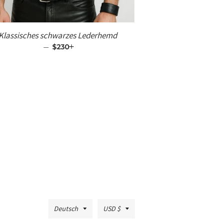
Klassisches schwarzes Lederhemd
—
SALE-PREIS
$230
+
Sprache
Währung
Deutsch
USD $