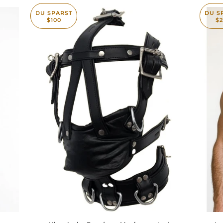
DU SPARST
DU S
$100
$