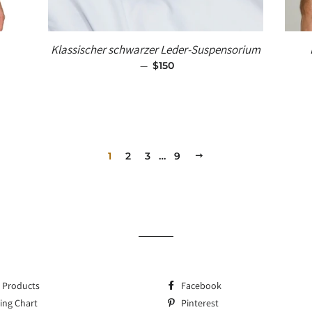
Klassischer schwarzer Leder-Suspensorium
—
SALE-PREIS
$150
1
2
3
…
9
WEITER
l Products
Facebook
zing Chart
Pinterest