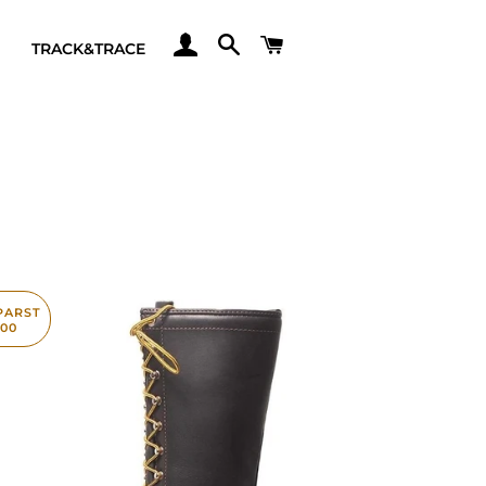
ANMELDEN
SUCHE
WARENKORB
TRACK&TRACE
PARST
500