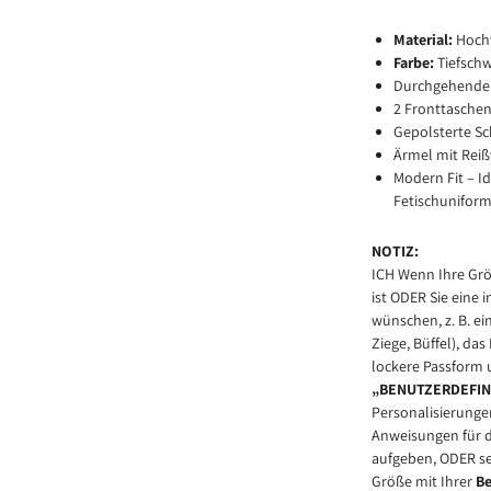
Material:
Hoch
Farbe:
Tiefsch
Durchgehender
2 Fronttaschen
Gepolsterte Sc
Ärmel mit Reißv
Modern Fit – I
Fetischunifor
NOTIZ:
ICH
Wenn Ihre Grö
ist ODER Sie eine 
wünschen, z. B. ei
Ziege, Büffel), da
lockere Passform u
„BENUTZERDEFIN
Personalisierunge
Anweisungen für d
aufgeben, ODER se
Größe mit Ihrer
B