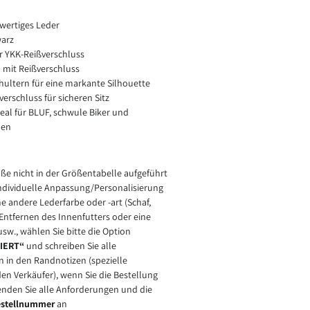
wertiges Leder
warz
 YKK-Reißverschluss
 mit Reißverschluss
hultern für eine markante Silhouette
erschluss für sicheren Sitz
deal für BLUF, schwule Biker und
men
ße nicht in der Größentabelle aufgeführt
individuelle Anpassung/Personalisierung
ne andere Lederfarbe oder -art (Schaf,
s Entfernen des Innenfutters oder eine
sw., wählen Sie bitte die Option
IERT“
und schreiben Sie alle
n in den Randnotizen (spezielle
en Verkäufer), wenn Sie die Bestellung
nden Sie alle Anforderungen und die
estellnummer
an