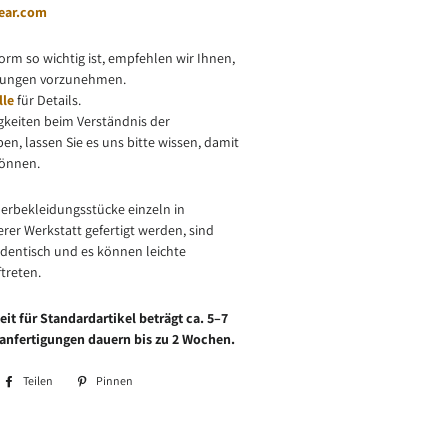
ear.com
orm so wichtig ist, empfehlen wir Ihnen,
sungen vorzunehmen.
lle
für Details.
gkeiten beim Verständnis der
n, lassen Sie es uns bitte wissen, damit
können.
derbekleidungsstücke einzeln in
rer Werkstatt gefertigt werden, sind
 identisch und es können leichte
treten.
it für Standardartikel beträgt ca. 5–7
anfertigungen dauern bis zu 2 Wochen.
Teilen
Auf
Pinnen
Auf
Facebook
Pinterest
teilen
pinnen