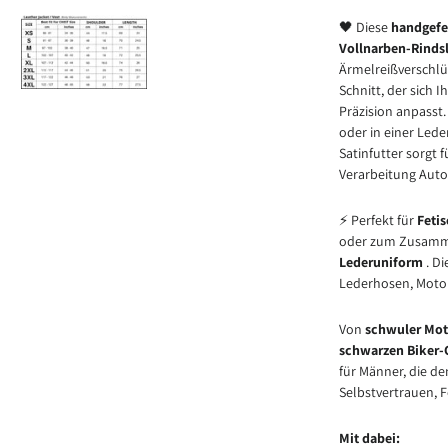
🖤 ​​Diese
handgefer
Vollnarben-Rinds
Ärmelreißverschl
Schnitt, der sich
Präzision anpasst.
oder in einer Leder
Satinfutter sorgt 
Verarbeitung Autor
⚡ Perfekt für
Feti
oder zum Zusamme
Lederuniform
. Di
Lederhosen, Motor
Von
schwuler Mot
schwarzen Biker-O
für Männer, die d
Selbstvertrauen, F
Mit dabei: