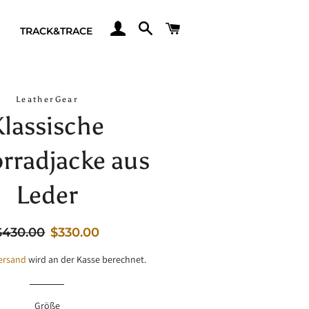
ANMELDEN
SUCHE
WARENKORB
TRACK&TRACE
LeatherGear
Klassische
rradjacke aus
Leder
ormaler
Sale-
$430.00
$330.00
reis
Preis
ersand
wird an der Kasse berechnet.
Größe