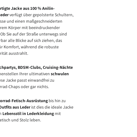
tigte Jacke aus 100 % Anilin-
leder
verfügt über gepolsterte Schultern,
üsse und einen maßgeschneiderten
 Ihrem Körper mit beeindruckender
 Ob Sie auf der Straße unterwegs sind
bar alle Blicke auf sich ziehen, das
für Komfort, während die robuste
ität ausstrahlt.
schpartys, BDSM-Clubs, Cruising-Nächte
nstellen Ihrer ultimativen
schwulen
ese Jacke passt einwandfrei zu
rad-Chaps oder gar nichts.
orrad-Fetisch-Ausrüstung
bis hin zu
utfits aus Leder
ist dies die ideale Jacke
en
Lebensstil in Lederkleidung
mit
etisch und Stolz leben.