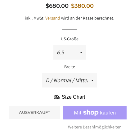
Normaler
Sale-
$680.00
$380.00
Preis
Preis
inkl. MwSt.
Versand
wird an der Kasse berechnet.
US-Größe
Breite
Size Chart
AUSVERKAUFT
Weitere Bezahlmöglichkeiten