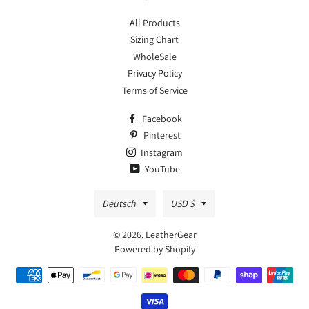
All Products
Sizing Chart
WholeSale
Privacy Policy
Terms of Service
Facebook
Pinterest
Instagram
YouTube
Sprache
Währung
Deutsch
USD $
© 2026,
LeatherGear
Powered by Shopify
Zahlungsmethoden