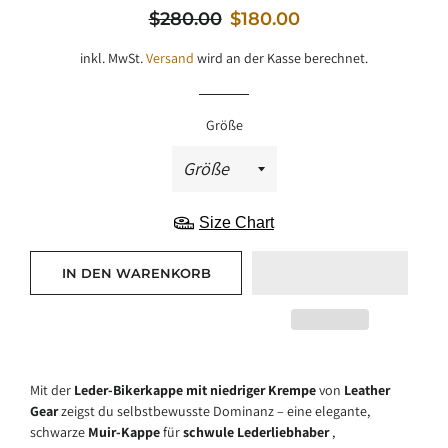
Normaler
Sale-
$280.00
$180.00
Preis
Preis
inkl. MwSt.
Versand
wird an der Kasse berechnet.
Größe
Size Chart
IN DEN WARENKORB
Mit der
Leder-Bikerkappe mit niedriger Krempe
von
Leather
Gear
zeigst du selbstbewusste Dominanz – eine elegante,
schwarze
Muir-Kappe
für
schwule Lederliebhaber
,