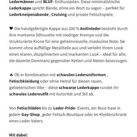
Ledermänner
und
BLUF-
Enthusiasten. Diese minimalistische
Lederkappe
spricht Bände, ohne ein Wort zu sagen – perfekt für
Lederkneipenabende
,
Cruising
und private Fetischspiele.
🖤 ​​Die handgefertigte Kappe aus 100 %
Anilinleder
besticht durch
ihre markante Silhouette mit niedriger Krempe und die
strukturierte Krone für eine geheimnisvolle, maskuline Note. Sie
kommt ohne auffällige Metallteile aus und verleiht Ihrem Look
einen klaren, disziplinierten und markanten Look – ideal für alle,
die dezente Dominanz gegenüber Ketten und Nieten bevorzugen.
🔥 Ob in Kombination mit
schwulen Lederuniformen
,
Fetischkleidung
oder ohne Hemd für diesen rauen,
gebieterischen Vibe – diese
schwarze Lederkappe
rundet Ihr
schwules Lederoutfit
mit Autorität und Stil ab.
Von
Fetischläden
bis zu
Leder-Pride-
Events,
ein Must-have in
jedem
Gay-Shop
, jeder Fetisch-Boutique oder im Kleiderschrank
eines Leder-Vaters.
Mit dabei: