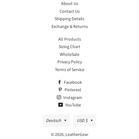
About Us
Contact Us
Shipping Details
Exchange & Returns
All Products
Sizing Chart
WholeSale
Privacy Policy
Terms of Service
Facebook
Pinterest
Instagram
YouTube
Sprache
Währung
Deutsch
USD $
© 2026,
LeatherGear