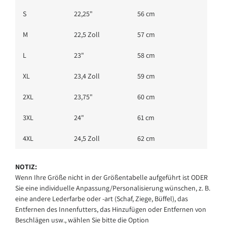
S
22,25"
56 cm
M
22,5 Zoll
57 cm
L
23"
58 cm
XL
23,4 Zoll
59 cm
2XL
23,75"
60 cm
3XL
24"
61 cm
4XL
24,5 Zoll
62 cm
NOTIZ:
Wenn Ihre Größe nicht in der Größentabelle aufgeführt ist ODER
Sie eine individuelle Anpassung/Personalisierung wünschen, z. B.
eine andere Lederfarbe oder -art (Schaf, Ziege, Büffel), das
Entfernen des Innenfutters, das Hinzufügen oder Entfernen von
Beschlägen usw., wählen Sie bitte die Option